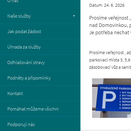
O nás
Datum: 24. 6. 2026
Naše služby
Prosíme veřejnost ,
nad Domovinkou, pa
Jak podat žádost
Je potřeba nechat v
Úhrada za služby
Prosíme veřejnost , a
parkovací místa 3, 5,
Odhlašování stravy
zásobovací vůz a sanit
Podněty a připomínky
Kontakt
Pomáhat můžeme všichni
Podporují nás